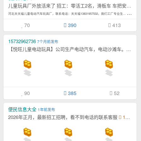
儿童玩具厂外放活来了 招工：零活工2名，滑板车 车把安装 ，简单易学！ 学会可以往...[详情]
河
北天天福儿童电动汽车玩具厂，联系电话：天天福13831957532，我们工厂专业生... 4,513次浏览/月
70
390
413
15732962736
7个月前发布
【悦旺儿童电动玩具】公司生产电动汽车，电动沙滩车。以优越的品质和贴心高效率的售后受到...[详情]
90
385
52
便民信息大全
1年前发布
2026年正月，最新招工招聘，看不到电话的联系客服
12图