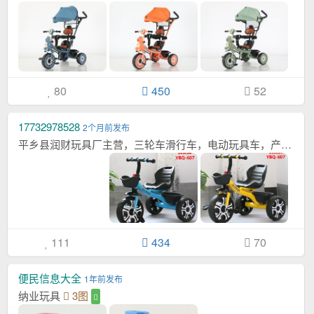
80
450
52
17732978528
2个月前发布
平乡县润财玩具厂主营，三轮车滑行车，电动玩具车，产品远销，东南亚，中东，北美洲，南美...[详情]
111
434
70
便民信息大全
1年前发布
纳业玩具
3图