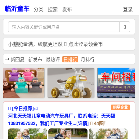
临沂童车
分类
搜索
发布
登录
小憩能量满，续航更坦然
点此登录领金币
新回复
新发布
最热评
日排行
月排行
明星企业
[今日推荐]
河北天天福儿童电动汽车玩具厂，联系电话：天天福
13831957532，我们工厂专业生...[详情]
44图！