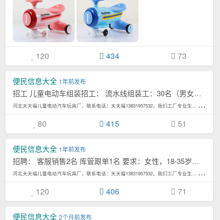
120
434
73
便民信息大全
1年前发布
招工 儿童电动车组装招工： 流水线组装工：30名（男女不限），工资计件，年龄；2...[详情]
河
北天天福儿童电动汽车玩具厂，联系电话：天天福13831957532，我们工厂专业生... 4,513次浏览/月
80
415
51
便民信息大全
1年前发布
招聘： 客服销售2名 库管跟单1名 要求：女性，18-35岁，熟练使用电脑，有...[详情]
河
北天天福儿童电动汽车玩具厂，联系电话：天天福13831957532，我们工厂专业生... 4,513次浏览/月
120
406
71
便民信息大全
2个月前发布