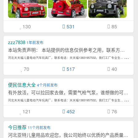
130
531
85
zzz7838
1年前发布
本站免责声明： 本站提供的信息仅供参考之用，联系方式由发帖者直接提供，平台不担保真...[详情]
河
北天天福儿童电动汽车玩具厂，联系电话：天天福13831957532，我们工厂专业生... 4,513次浏览/月
70
517
40
便民信息大全
4个月前发布
有外放活，可以拉回家去做，需要气枪气泵，谁想做的可以联系下，155309
河
北天天福儿童电动汽车玩具厂，联系电话：天天福13831957532，我们工厂专业生... 4,513次浏览/月
121
452
76
今日推荐
11个月前发布
河北亚特儿童用品欢迎您，我公司始终以优质的产品质量和周到的售后服务，以及先进的开发能...[详情]