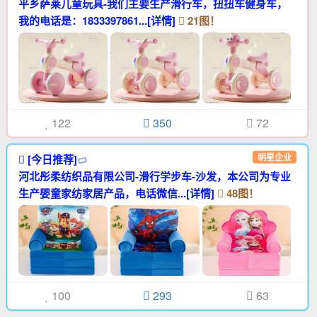
平乡萨莱儿童玩具-我们主要生产滑行车，扭扭车健身车，
我的电话是：1833397861...[详情]
21图！
122
350
72
明星企业
[今日推荐]
河北彤柔纺织品有限公司-滑行学步车-沙发，本公司为专业
生产婴童家纺家居产品，电话微信...[详情]
48图！
100
293
63