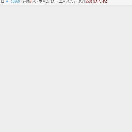
比昨日
▼ -10860
· 在线
3
人 · 本月27.1万 · 上月74.7万 · 总计
3531.9万/0.4亿