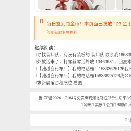
每日签到领金币！本页面已发放 123 金币
签到获取专属福利
继续阅读：
寻找装卸队，有没有装板的 装卸队 联系我16633
外放活来了，打螺丝零活外放 13463931，回
【驰越自行车厂】我的电话是：15833625126我公司主要生产儿童自行车，山地车，学生车我们始终以优
【驰越自行车厂】我的电话是15833625126我公司主要生产儿童自行车，学生车，山地车我们始终以优
求新展馆合租展位 看图
鲁ICP备2024117184号
免责声明
河北制造
邢台生活
平乡
物流
实景
会刊
帮助
语