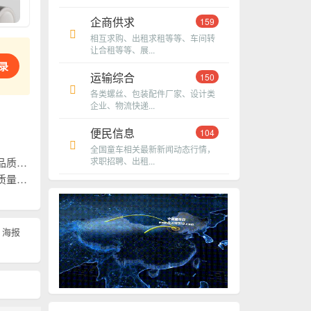
企商供求
159
相互求购、出租求租等等、车间转
让合租等等、展...
录
运输综合
150
各类螺丝、包装配件厂家、设计类
企业、物流快递...
便民信息
104
全国童车相关最新新闻动态行情，
作共赢！
求职招聘、出租...
作共赢！
海报