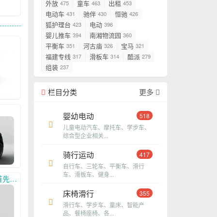
外放
童车
出租
475
463
453
电动车
驰伴
恒驰
431
430
426
狐护理台
电动
423
396
婴儿推车
南湘物流园
394
360
平衡车
河古庙
宝马
351
326
321
福建专线
滑板车
酷派
317
314
279
组装
237
栏目分类
更多
婴幼电动
518
儿童电动汽车、摩托车、学步车、
综合型企业相关...
骑行运动
417
自行车、三轮车、平衡车、滑行
车、滑板车、健身...
33,
床椅滑行
355
滑行车、学步车、童床、智能产
品、餐椅座椅、各...