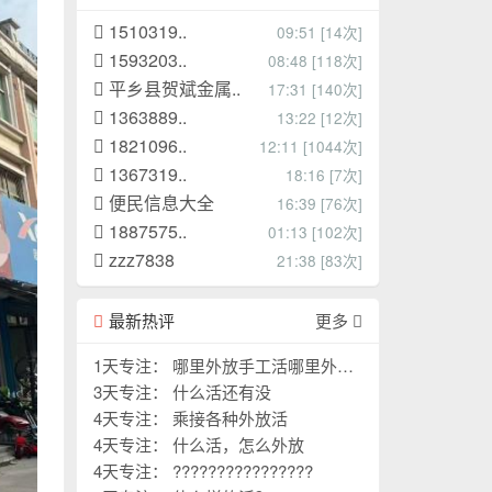
1510319..
09:51 [14次]
1593203..
08:48 [118次]
平乡县贺斌金属..
17:31 [140次]
1363889..
13:22 [12次]
1821096..
12:11 [1044次]
1367319..
18:16 [7次]
便民信息大全
16:39 [76次]
1887575..
01:13 [102次]
zzz7838
21:38 [83次]
最新热评
更多
1天专注： 哪里外放手工活哪里外放
手工活
3天专注： 什么活还有没
4天专注： 乘接各种外放活
4天专注： 什么活，怎么外放
4天专注： ????????????????