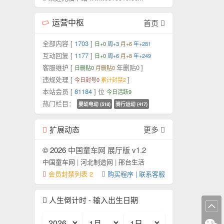
运营中枢
首页
全部内容 [
1703
]
日+0
周+3
月+6
年+281
互动回复 [
1177
]
日+0
周+6
月+8
年+249
客服维护 [
年删贴0
]
日删贴0
月删贴0
违规处理 [
]
今日封号0
累计封禁2
本站会员 [
81184
] 位
今日活跃9
热门栏目：
婴幼电动 (518)
骑行运动 (417)
扩展动态
更多
© 2026
中国童车网 展厅版 v1.2
中国童车网
|
河北制造网
|
邢台生活
会员封禁列表 2
购买程序 | 联系客服
人生倒计时 - 输入出生日期