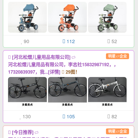
90
112
52
明星
企业
[河北松熠儿童用品有限公司]
河北松熠儿童用品有限公司，李志社15832987192，，
17320839397，我...[详情]
29图！
130
105
82
明星
企业
[今日推荐]