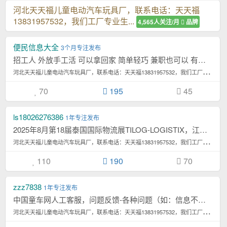
河北天天福儿童电动汽车玩具厂，联系电话：天天福
13831957532，我们工厂专业生...
4,565人关注/月
品牌
便民信息大全
3个月专注发布
招工人 外放手工活 可以拿回家 简单轻巧 兼职也可以 有意者15030
河
北天天福儿童电动汽车玩具厂，联系电话：天天福13831957532，我们工厂专业生...4,565次浏览/月
70
195
45
ls18026276386
1年专注发布
2025年8月第18届泰国国际物流展TILOG-LOGISTIX，江苏省补贴项目 ...[详情]
河
北天天福儿童电动汽车玩具厂，联系电话：天天福13831957532，我们工厂专业生...4,565次浏览/月
110
190
70
zzz7838
1年专注发布
中国童车网人工客服，问题反馈-各种问题（如：信息不实、程序错误、无法登陆、入驻发布失...[详情]
河
北天天福儿童电动汽车玩具厂，联系电话：天天福13831957532，我们工厂专业生...4,565次浏览/月