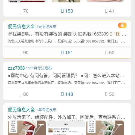
70
153
41
便民信息大全
1天专注发布
寻找装卸队，有没有装板的 装卸队 联系我1663399
1图
+1隐
河
北天天福儿童电动汽车玩具厂，联系电话：天天福13831957532，我们工厂专业生...4,565次浏览/月
90
151
50
zzz7838
11个月专注发布
●帮助中心 有问有答，问问管理员？ ●问：怎么进入本站童车网？ 答：电脑或...[详情]
河
北天天福儿童电动汽车玩具厂，联系电话：天天福13831957532，我们工厂专业生...4,565次浏览/月
80
148
50
便民信息大全
1年专注发布
外放活来了，组装配件，外放加工，回复后，查看联系方式
3