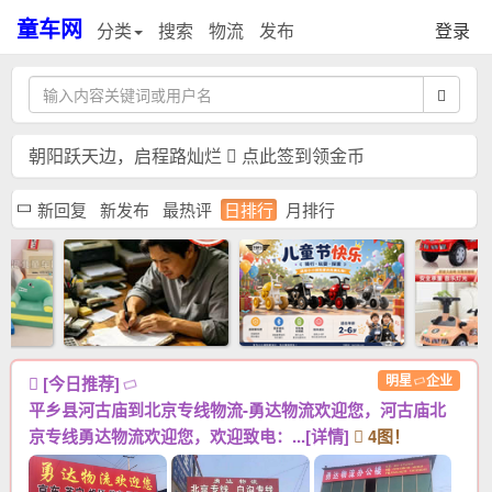
童车网
分类
搜索
物流
发布
登录
朝阳跃天边，启程路灿烂
点此签到领金币
新回复
新发布
最热评
日排行
月排行
明星
企业
[今日推荐]
平乡县河古庙到北京专线物流-勇达物流欢迎您，河古庙北
京专线勇达物流欢迎您，欢迎致电：...[详情]
4图！