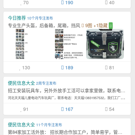
70
190
40
今日推荐
10个月专注发布
专业生产头盔，后备箱，尾箱，挡风
9图
+1隐藏
130
189
81
便民信息大全
2周专注发布
招工安装玩具车，另外外放手工活可以拿家里做，联系电话，1823399，手慢无。回复后...[详情]
河
北天天福儿童电动汽车玩具厂，联系电话：天天福13831957532，我们工厂专业生...4,565次浏览/月
91
167
54
便民信息大全
11个月专注发布
第84家加工活外放： 招长期合作加工户，简单易学，管接管送，时间自由，不影响接送孩...[详情]