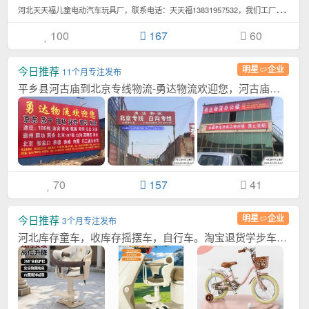
河
北天天福儿童电动汽车玩具厂，联系电话：天天福13831957532，我们工厂专业生...4,565次浏览/月
100
167
60
明星
企业
今日推荐
11个月专注发布
平乡县河古庙到北京专线物流-勇达物流欢迎您，河古庙北京专线勇达物流欢迎您，欢迎致电：...[详情]
70
157
41
明星
企业
今日推荐
3个月专注发布
河北库存童车，收库存摇摆车，自行车。淘宝退货学步车。各种扭扭车，米高滑板车。 样品车...[详情]