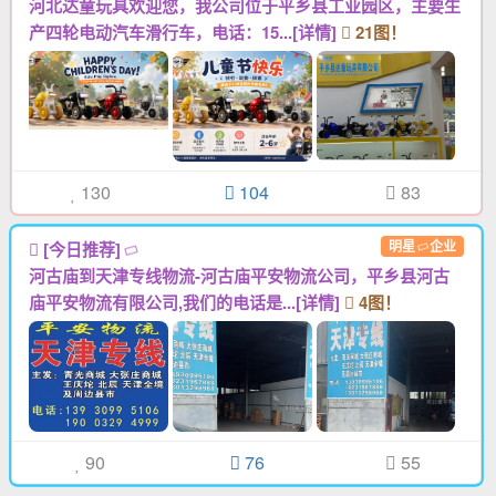
河北达童玩具欢迎您，我公司位于平乡县工业园区，主要生
产四轮电动汽车滑行车，电话：15...[详情]
21图！
130
104
83
明星
企业
[今日推荐]
河古庙到天津专线物流-河古庙平安物流公司，平乡县河古
庙平安物流有限公司,我们的电话是...[详情]
4图！
90
76
55