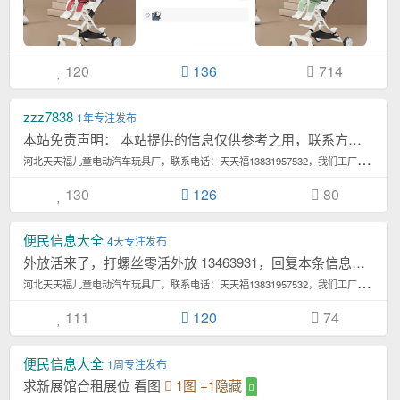
120
136
714
zzz7838
1年专注发布
本站免责声明： 本站提供的信息仅供参考之用，联系方式由发帖者直接提供，平台不担保真...[详情]
河
北天天福儿童电动汽车玩具厂，联系电话：天天福13831957532，我们工厂专业生...4,565次浏览/月
130
126
80
便民信息大全
4天专注发布
外放活来了，打螺丝零活外放 13463931，回复本条信息，查看联系方式
河
北天天福儿童电动汽车玩具厂，联系电话：天天福13831957532，我们工厂专业生...4,565次浏览/月
111
120
74
便民信息大全
1周专注发布
求新展馆合租展位 看图
1图
+1隐藏