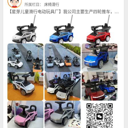
所属栏目：
床椅滑行
【星芽儿童滑行电动玩具厂】我公司主要生产四轮推车，滑行车，等等儿童玩具、我们始终以优质稳定的产品质量，和高效贴心的售后服务，以及高精尖锐的开发能力。赢得广大国内外客户一致好评，本年刚刚开发新品上市，欢迎大家进货首先联系我们，合作共赢！我的电话是：15531970036