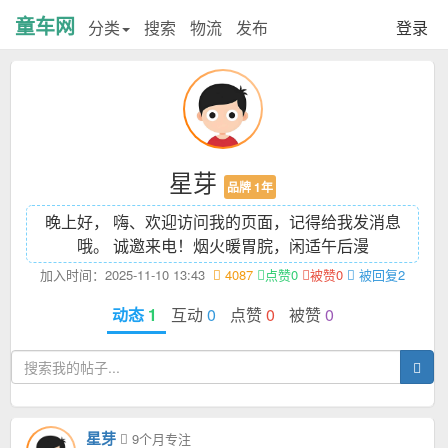
童车网
分类
搜索
物流
发布
登录
星芽
品牌 1年
晚上好， 嗨、欢迎访问我的页面，记得给我发消息
哦。 诚邀来电！
烟火暖胃脘，闲适午后漫
加入时间：2025-11-10 13:43
4087
点赞0
被赞0
被回复2
动态
1
互动
0
点赞
0
被赞
0
星芽
9个月专注