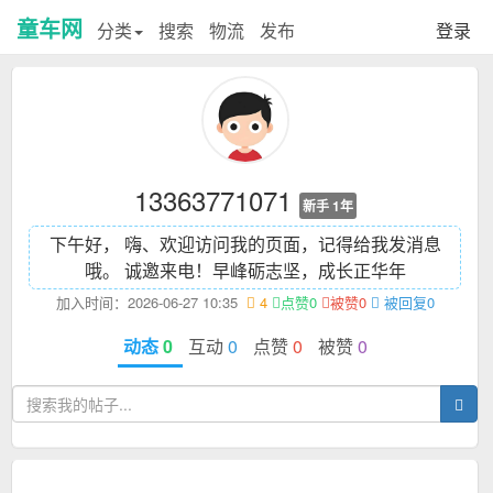
童车网
分类
搜索
物流
发布
登录
13363771071
新手 1年
下午好， 嗨、欢迎访问我的页面，记得给我发消息
哦。 诚邀来电！
早峰砺志坚，成长正华年
加入时间：2026-06-27 10:35
4
点赞0
被赞0
被回复0
动态
0
互动
0
点赞
0
被赞
0