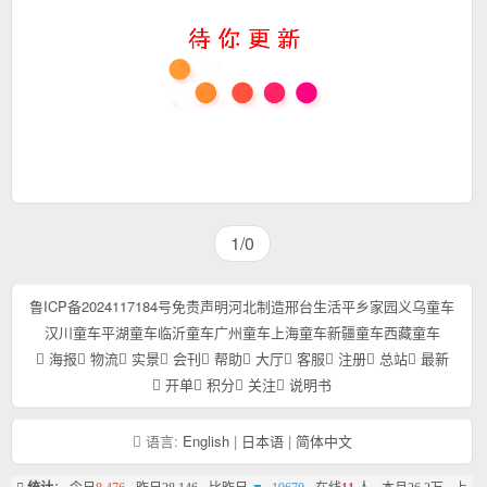
1/0
鲁ICP备2024117184号
免责声明
河北制造
邢台生活
平乡家园
义乌童车
汉川童车
平湖童车
临沂童车
广州童车
上海童车
新疆童车
西藏童车
海报
物流
实景
会刊
帮助
大厅
客服
注册
总站
最新
开单
积分
关注
说明书
语言:
English
|
日本语
|
简体中文