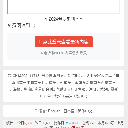
↑ 2024俄罗斯刊↑ ↑
免费阅读到此
点此登录查看最新内容
查看完整100%内容需先登录
鲁ICP备2024117184号
免责声明
河北制造
邢台生活
平乡家园
义乌童车
汉川童车
平湖童车
临沂童车
广州童车
上海童车
新疆童车
西藏童车
海报
物流
实景
会刊
帮助
大厅
客服
注册
总站
最新
开单
积分
关注
说明书
语言:
English
|
日本语
|
简体中文
统计
： 今日
6,396
· 昨日66,696 · 比昨日
▼ -60300
· 在线
3
人 · 本月16.9万 · 上月