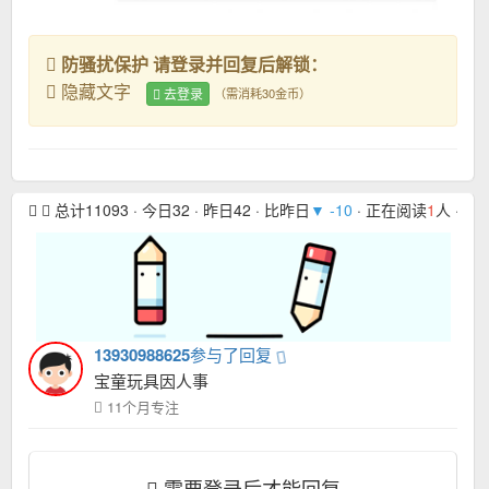
防骚扰保护 请登录并回复后解锁：
隐藏文字
去登录
（需消耗30金币）
总计11093 · 今日32 · 昨日42 · 比昨日
▼ -10
· 正在阅读
1
人 · 本月
13930988625
参与了回复
宝童玩具因人事
11个月专注
需要登录后才能回复