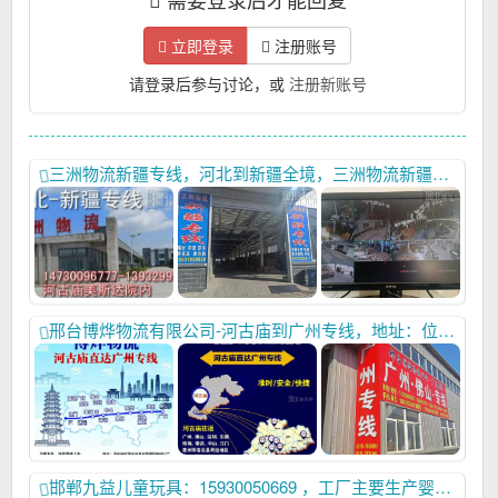
立即登录
注册账号
请登录后参与讨论，或
注册新账号
三洲物流新疆专线，河北到新疆全境，三洲物流新疆专线，乌鲁木齐 14730096777,13932999877喀什和田15031906886伊利15175970889阿克苏13931902175，成立于2000年元月，占地6000平米，注册资金50万元，坐落于邢临高速广宗入口西侧，交通便利，拥有自己专业的货物运输团队，承接河北至新疆全境运输业务！主发：乌鲁木齐，哈密，喀什，和田，伊利，霍尔果斯，阿克苏，库尔勒等！（三洲物流还会为每件装车的货物上一份保险，免您后顾之忧）,
邢台博烨物流有限公司-河古庙到广州专线，地址：位置河古庙红思达玩具对面博烨物流公司，联系电话： 15632932168，15028898880.16633937199。为大家的财富之路保驾护航，感谢大家支持分享，可以留个联系方式，需要时方便联系，河古庙直达广州专线，直达 广州 ，佛山 ，东莞 ，深圳 ，珠海 ，肇庆 ，中山 ，江门 ，惠州， 湛江，清远，汕头 ，潮州，茂名，汕尾，河源，梅州，揭阳，云浮，韶关 等广东全境，各市县 镇直通。自家车队，送货直接上车， 备有大型仓库，24小时客服在线服务，免费仓储打单服务，
邯郸九益儿童玩具：15930050669 ，工厂主要生产婴儿护理台，婴儿摇床，支持来样定做,