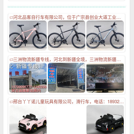
河北品客自行车有限公司，位于广宗县创业大道工业区，主要生产自行车 成人自行车 山地自行车 赠品车等，可定做各种异形自行车，联系电话18202599421，微信:pink92099，期待与您合作,
三洲物流新疆专线，河北到新疆全境，三洲物流新疆专线，乌鲁木齐 14730096777,13932999877喀什和田15031906886伊利15175970889阿克苏13931902175，成立于2000年元月，占地6000平米，注册资金50万元，坐落于邢临高速广宗入口西侧，交通便利，拥有自己专业的货物运输团队，承接河北至新疆全境运输业务！主发：乌鲁木齐，哈密，喀什，和田，伊利，霍尔果斯，阿克苏，库尔勒等！（三洲物流还会为每件装车的货物上一份保险，免您后顾之忧）,
邢台丫丫诺儿童玩具有限公司，滑行车，电话：18932992958