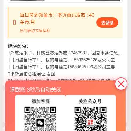
每日签到领金币！本页面已发放 149
金币/月
去登录
签到获取专属福利
继续阅读：
外放活来了，打螺丝零活外放 13463931，回复本条信息，查看联系方式
【驰越自行车厂】我的电话是：15833625126我公司主要生产儿童自行车，山地车，学生车我们始终以优质稳定的产品质量，和高效贴心的售后服务，以及高精尖锐的开发能力。赢得广大国内外客户一致好评，本年刚刚开发新品上市，欢迎大家进货首先联系我们，合作共赢！
【驰越自行车厂】我的电话是15833625126我公司主要生产儿童自行车，学生车，山地车我们始终以优质稳定的产品质量，和高效贴心的售后服务，以及高精尖锐的开发能力。赢得广大国内外客户一致好评，本年刚刚开发新品上市，欢迎大家进货首先联系我们，合作共赢！
求新展馆合租展位 看图
儿童电动玩具厂誠聘】 1⃣客服5名 2⃣组装工10名 待遇优厚，多劳多得 按时发放工资4千-1.2万/月平乡县城东岳大
请截图 3秒后自动关闭
鲁ICP备2024117184号
免责声明
河北制造
邢台生活
平乡家园
义乌童车
汉川童车
平湖童车
临沂童车
广州童车
上海童车
新疆童车
西藏童车
海报
物流
实景
会刊
帮助
大厅
客服
注册
总站
最新
开单
积分
关注
说明书