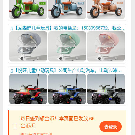
【爱森鹤儿童玩具】我的电话是：15030966732、我公司主要生产：电动哄娃神器，三轮车，推车、平衡车自行车、、我们始终以卓越可靠的产品质量，和细致周全的售后服务，以及领先行业的开发能力。赢得广大国内外客户一致好评，本年刚刚开发新品上市，欢迎大家进货首先联系我们，合作共赢！
【悦旺儿童电动玩具】公司生产电动汽车，电动沙滩车。以优越的品质和贴心高效率的售后受到国内外客户一致好评。新品上市有兴趣可以联系我，做到合作共赢。本人联系电话：15732962736
每日签到领金币！本页面已发放 65
金币/月
去登录
签到获取专属福利