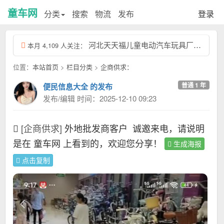
童车网
分类
搜索
物流
发布
登录
河北天天福儿童电动汽车玩具厂，联系电话：天天福13831957532，我们工厂专...
本月 4,109 人关注：
位置：
本站首页
>
栏目分类
>
企商供求：
普通 1 年
便民信息大全 的发布
发布/编辑 时间：2025-12-10 09:23
[企商供求]
外地批发商客户
诚邀来电，请说明
是在 童车网 上看到的，欢迎您分享！
生成海报
点击复制