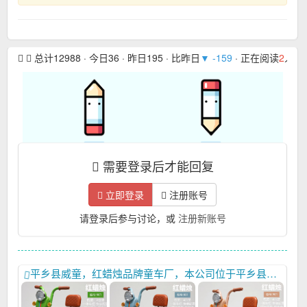
总计12988 · 今日36 · 昨日195 · 比昨日
▼ -159
· 正在阅读
2
人 · 
需要登录后才能回复
立即登录
注册账号
请登录后参与讨论，或
注册新账号
平乡县威童，红蜡烛品牌童车厂，本公司位于平乡县河古庙桥西工业区109号天顺西行300米。主要生产三轮车、小阿狸电摩、三和一米高车。联系电话13931951298，13930923125，13931925902主要生产米高车，三轮车以及塑料配件,