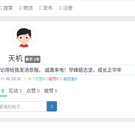
搜索
物流
发布
注册
天机
新手 2年
记得给我发消息哦。 诚邀来电！
早峰砺志坚，成长正华年
1-30 23:32
19
点赞0
被赞0
被回复0
态
0
互动
3
点赞
0
被赞
0