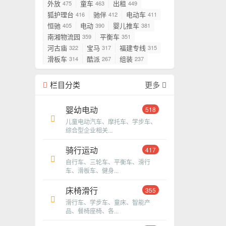
外放
童车
出租
475
463
449
狐护理台
驰伴
电动车
416
412
411
恒驰
电动
婴儿推车
405
390
381
南湘物流园
平衡车
359
351
河古庙
宝马
福建专线
322
317
315
滑板车
酷派
组装
314
267
237
栏目分类
更多
婴幼电动
518
儿童电动汽车、摩托车、学步车、
综合型企业相关...
骑行运动
417
自行车、三轮车、平衡车、滑行
车、滑板车、健身...
床椅滑行
355
滑行车、学步车、童床、智能产
品、餐椅座椅、各...