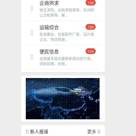
企商供求
159
相互求购、出租求租等等、车间转
让合租等等、展...
运输综合
150
各类螺丝、包装配件厂家、设计类
企业、物流快递...
便民信息
104
全国童车相关最新新闻动态行情，
求职招聘、出租...
新人报道
更多