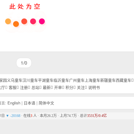
1/0
家园
义乌童车
汉川童车
平湖童车
临沂童车
广州童车
上海童车
新疆童车
西藏童车
大厅
客服
注册
总站
最新
开单
积分
关注
说明书
言:
English
|
日本语
|
简体中文
比昨日
▼ -20168
· 在线
3
人 · 本月26.2万 · 上月74.7万 · 总计
3531万/0.4亿