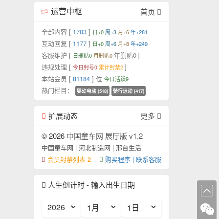
运营中枢
首页
全部内容 [
1703
]
日+0
周+3
月+6
年+281
互动回复 [
1177
]
日+0
周+6
月+8
年+249
客服维护 [
年删贴0
]
日删贴0
月删贴0
违规处理 [
]
今日封号0
累计封禁2
本站会员 [
81184
] 位
今日活跃9
热门栏目：
婴幼电动 (518)
骑行运动 (417)
扩展动态
更多
© 2026
中国童车网 展厅版 v1.2
中国童车网
|
河北制造网
|
邢台生活
会员封禁列表 2
购买程序 | 联系客服
人生倒计时 - 输入出生日期