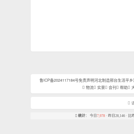
鲁ICP备2024117184号
免责声明
河北制造
邢台生活
平乡
物流
实景
会刊
帮助
语
统计
： 今日
7,978
· 昨日28,146 · 