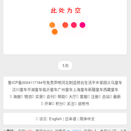
1/0
鲁ICP备2024117184号
免责声明
河北制造
邢台生活
平乡家园
义乌童车
汉川童车
平湖童车
临沂童车
广州童车
上海童车
新疆童车
西藏童车
海报
物流
实景
会刊
帮助
大厅
客服
注册
总站
最新
开单
积分
关注
说明书
语言:
English
|
日本语
|
简体中文