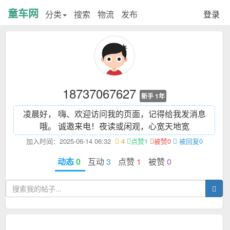
童车网
分类
搜索
物流
发布
登录
18737067627
新手 1年
凌晨好， 嗨、欢迎访问我的页面，记得给我发消息
哦。 诚邀来电！
夜读或闲观，心宽天地宽
加入时间：2025-06-14 06:32
4
点赞1
被赞0
被回复0
动态
0
互动
3
点赞
1
被赞
0