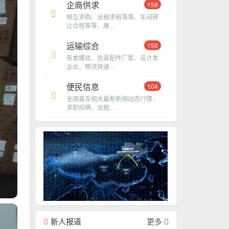
企商供求
159
相互求购、出租求租等等、车间转
让合租等等、展...
运输综合
150
各类螺丝、包装配件厂家、设计类
企业、物流快递...
便民信息
104
全国童车相关最新新闻动态行情，
求职招聘、出租...
新人报道
更多