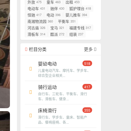
外放
童车
出租
475
463
453
电动车
驰伴
狐护理台
431
430
418
恒驰
电动
婴儿推车
417
396
394
南湘物流园
平衡车
360
351
河古庙
宝马
福建专线
326
321
317
滑板车
酷派
组装
314
272
237
栏目分类
更多
婴幼电动
518
儿童电动汽车、摩托车、学步车、
综合型企业相关...
骑行运动
417
自行车、三轮车、平衡车、滑行
车、滑板车、健身...
床椅滑行
355
滑行车、学步车、童床、智能产
品、餐椅座椅、各...