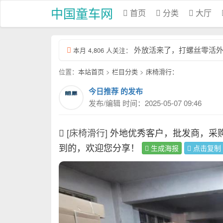
中国童车网
首页
分类
大厅
外放活来了，打螺丝零活外放 
本月 4,806 人关注：
位置：
本站首页
>
栏目分类
>
床椅滑行：
今日推荐 的发布
发布/编辑 时间：2025-05-07 09:46
[床椅滑行]
外地优秀客户，批发商，采
到的，欢迎您分享！
生成海报
点击复制