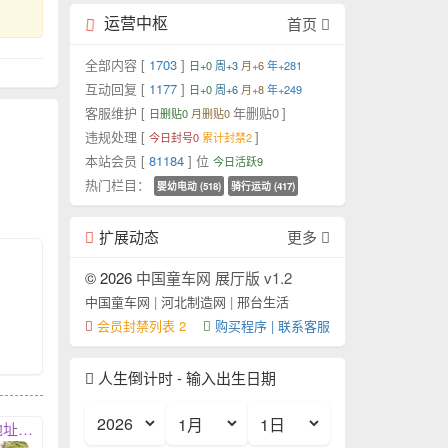
运营中枢
首页
全部内容 [
1703
]
日+0
周+3
月+6
年+281
互动回复 [
1177
]
日+0
周+6
月+8
年+249
客服维护 [
年删贴0
]
日删贴0
月删贴0
违规处理 [
]
今日封号0
累计封禁2
本站会员 [
81184
] 位
今日活跃9
热门栏目：
婴幼电动 (518)
骑行运动 (417)
扩展动态
更多
© 2026
中国童车网 展厅版 v1.2
中国童车网
|
河北制造网
|
邢台生活
会员封禁列表 2
购买程序 | 联系客服
人生倒计时 - 输入出生日期
平。