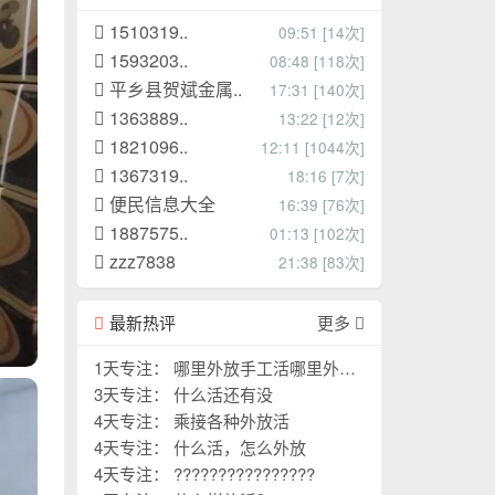
1510319..
09:51 [14次]
1593203..
08:48 [118次]
平乡县贺斌金属..
17:31 [140次]
1363889..
13:22 [12次]
1821096..
12:11 [1044次]
1367319..
18:16 [7次]
便民信息大全
16:39 [76次]
1887575..
01:13 [102次]
zzz7838
21:38 [83次]
最新热评
更多
1天专注： 哪里外放手工活哪里外放
手工活
3天专注： 什么活还有没
4天专注： 乘接各种外放活
4天专注： 什么活，怎么外放
4天专注： ????????????????