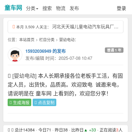
童车网
分类
搜索
物流
发布
登录
河北天天福儿童电动汽车玩具厂，联系电话：天天福13831957532，我们工厂专...
本月 3,509 人关注：
位置：
本站首页
>
栏目分类
>
婴幼电动：
普通 1 年
15932036949 的发布
发布/编辑 时间：2025-07-08 10:47
[婴幼电动]
本人长期承接各位老板手工活，有固
定人员，出货快，品质高。欢迎致电
诚邀来电，
请说明是在 童车网 上看到的，欢迎您分享！
生成海报
点击复制
总计14384 · 今日71 · 昨日38 · 比昨日
▲ +33
· 正在阅读
3
人 · 本