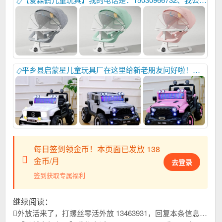
平乡县启蒙星儿童玩具厂在这里给新老朋友问好啦！祝大家财源广进更上一层楼！我的电话：15369955889.我们秉承的原则是做最好的产品，给客户最有竞争力的产品，建立公平友好的长期的合作关系！启蒙星象博士大象款摩托车上海有参展，位置是E7c84展位，欢迎各位家人们前来指导,
每日签到领金币！本页面已发放 138
金币/月
去登录
签到获取专属福利
继续阅读：
外放活来了，打螺丝零活外放 13463931，回复本条信息，查看联系方式