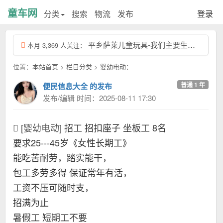
童车网
分类
搜索
物流
发布
登录
平乡萨莱儿童玩具-我们主要生产滑行车，扭扭车健身车，我的电话是：18333978...
本月 3,369 人关注：
位置：
本站首页
>
栏目分类
>
婴幼电动：
普通 1 年
便民信息大全 的发布
发布/编辑 时间：2025-08-11 17:30
[婴幼电动]
招工 招扣座子 坐板工 8名
要求25---45岁《女性长期工》
能吃苦耐劳，踏实能干，
包工多劳多得 保证常年有活，
工资不压可随时支，
招满为止
暑假工 短期工不要