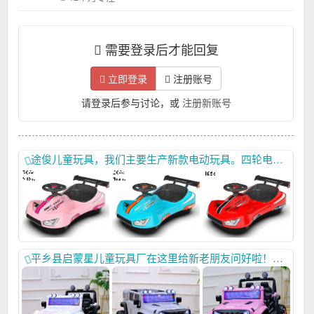
需要登录后才能回复
立即登录
注册账号
请登录后参与讨论，或
注册新账号
途俊儿童玩具，我们主要生产新款电动玩具。四轮电动车，欢迎大家给我打电话。13803291888
平乡县启蒙星儿童玩具厂在这里给新老朋友问好啦！祝大家财源广进更上一层楼！我的电话：15369955889.我们秉承的原则是做最好的产品，给客户最有竞争力的产品，建立公平友好的长期的合作关系！启蒙星象博士大象款摩托车上海有参展，位置是E7c84展位，欢迎各位家人们前来指导,