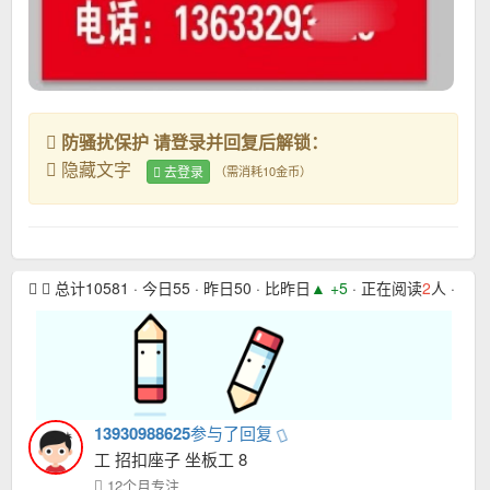
防骚扰保护 请登录并回复后解锁：
隐藏文字
去登录
（需消耗10金币）
总计10581 · 今日55 · 昨日50 · 比昨日
▲ +5
· 正在阅读
2
人 · 本月
13930988625
参与了回复
工 招扣座子 坐板工 8
12个月专注