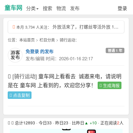
童车网
分类
搜索
物流
发布
登录
外放活来了，打螺丝零活外放 13463931，回复本条信息，查看联系方式...
本月 3,734 人关注：
位置：
本站首页
>
栏目分类
>
骑行运动：
普通 1 年
免登录 的发布
发布/编辑 时间：2026-01-16 22:17
[骑行运动]
童车网上看看去
诚邀来电，请说明
是在 童车网 上看到的，欢迎您分享！
生成海报
点击复制
总计12893 · 今日33 · 昨日23 · 比昨日
▲ +10
· 正在阅读
2
人 · 本