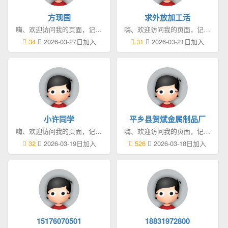
方现国
求外放加工活
嗨、欢迎访问我的页面，记得给我发消息哦。
嗨、欢迎访问我的页面，记得给我发消息哦。
34
2026-03-27日加入
31
2026-03-21日加入
小许同学
平乡县贺斌金属制品厂
嗨、欢迎访问我的页面，记得给我发消息哦。
嗨、欢迎访问我的页面，记得给我发消息哦。
32
2026-03-19日加入
526
2026-03-18日加入
15176070501
18831972800