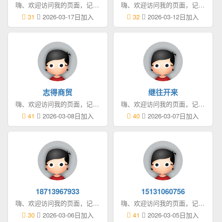
嗨、欢迎访问我的页面，记得给我发消息哦。
嗨、欢迎访问我的页面，记得给我发消息哦。
31
2026-03-17日加入
32
2026-03-12日加入
志得商贸
继往开来
嗨、欢迎访问我的页面，记得给我发消息哦。
嗨、欢迎访问我的页面，记得给我发消息哦。
41
2026-03-08日加入
40
2026-03-07日加入
18713967933
15131060756
嗨、欢迎访问我的页面，记得给我发消息哦。
嗨、欢迎访问我的页面，记得给我发消息哦。
30
2026-03-06日加入
41
2026-03-05日加入