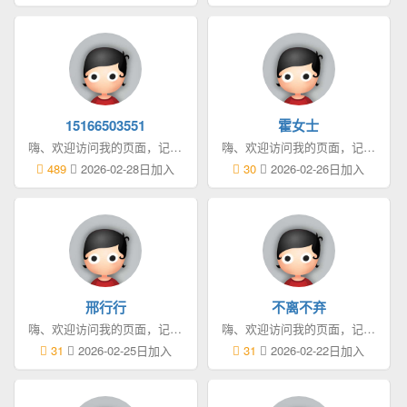
15166503551
霍女士
嗨、欢迎访问我的页面，记得给我发消息哦。
嗨、欢迎访问我的页面，记得给我发消息哦。
489
2026-02-28日加入
30
2026-02-26日加入
邢行行
不离不弃
嗨、欢迎访问我的页面，记得给我发消息哦。
嗨、欢迎访问我的页面，记得给我发消息哦。
31
2026-02-25日加入
31
2026-02-22日加入