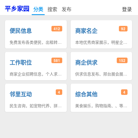
平乡家园
分类
搜索
发布
登录
412
92
便民信息
商家名企
免费发布各类便民，出租转让、促销打折，，新店开业促销活动等等！
本地优秀商家展示，明星企业展示，好评五星级单位展示，欢迎发布。
581
152
工作职位
商企供求
商家企业招聘信息，个人求职信息，与工作相关的内容免费发， 找工作就来邢台广告网。
供求信息发布、邢台展会展位合租转让，车间租售求购，本市聚焦等等。。。
4
4
邻里互动
综合其他
民生咨询，如宠物代养、拼车、哪儿有促销、店铺评价、、、
美食娱乐，购物指南、、等等其他内容、、、