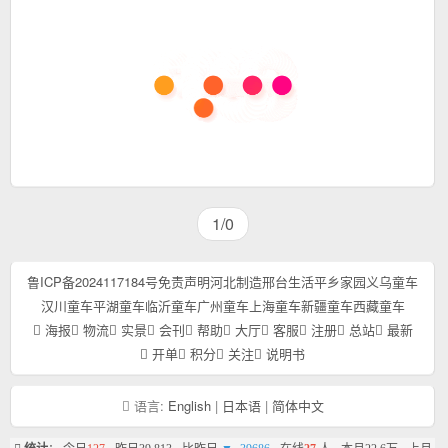
1/0
鲁ICP备2024117184号
免责声明
河北制造
邢台生活
平乡家园
义乌童车
汉川童车
平湖童车
临沂童车
广州童车
上海童车
新疆童车
西藏童车
海报
物流
实景
会刊
帮助
大厅
客服
注册
总站
最新
开单
积分
关注
说明书
语言:
English
|
日本语
|
简体中文