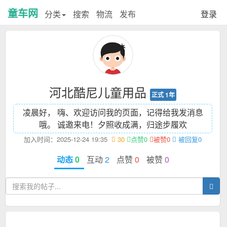
童车网
分类
搜索
物流
发布
登录
河北酷尼儿童用品
正式 1年
凌晨好， 嗨、欢迎访问我的页面，记得给我发消息
哦。 诚邀来电！
夕照收成满，归途步履欢
加入时间：2025-12-24 19:35
30
点赞0
被赞0
被回复0
动态
0
互动
2
点赞
0
被赞
0