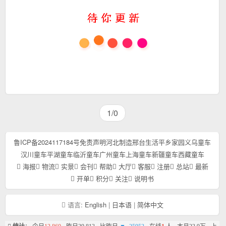
1/0
鲁ICP备2024117184号
免责声明
河北制造
邢台生活
平乡家园
义乌童车
汉川童车
平湖童车
临沂童车
广州童车
上海童车
新疆童车
西藏童车
海报
物流
实景
会刊
帮助
大厅
客服
注册
总站
最新
开单
积分
关注
说明书
语言:
English
|
日本语
|
简体中文