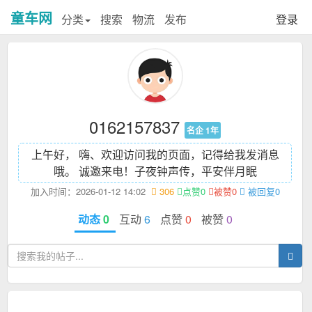
童车网
分类
搜索
物流
发布
登录
0162157837
名企 1年
上午好， 嗨、欢迎访问我的页面，记得给我发消息
哦。 诚邀来电！
子夜钟声传，平安伴月眠
加入时间：2026-01-12 14:02
306
点赞0
被赞0
被回复0
动态
0
互动
6
点赞
0
被赞
0