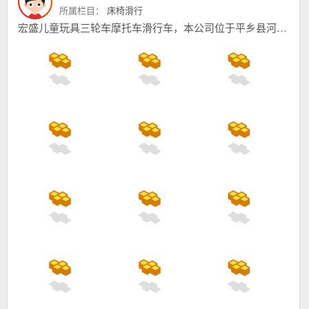
所属栏目：
床椅滑行
宏盛儿童玩具三轮车摩托车滑行车，本公司位于平乡县河古庙开发区，联系电话15003397329，主要生产儿童滑行车，三轮车，滑梯。我公司始终以优质的产品质量和周到的售后服务，以及先进的开发能力。赢得广大国内外客户一致好评，欢迎大家进货首先联系我们，合作共赢,