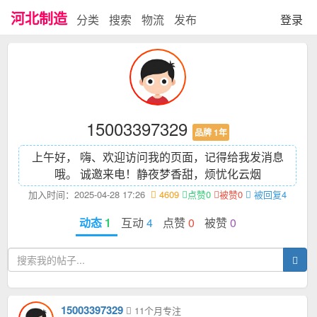
河北制造
分类
搜索
物流
发布
登录
15003397329
品牌 1年
上午好， 嗨、欢迎访问我的页面，记得给我发消息
哦。 诚邀来电！
静夜梦香甜，烦忧化云烟
加入时间：2025-04-28 17:26
4609
点赞0
被赞0
被回复4
动态
1
互动
4
点赞
0
被赞
0
15003397329
11个月专注