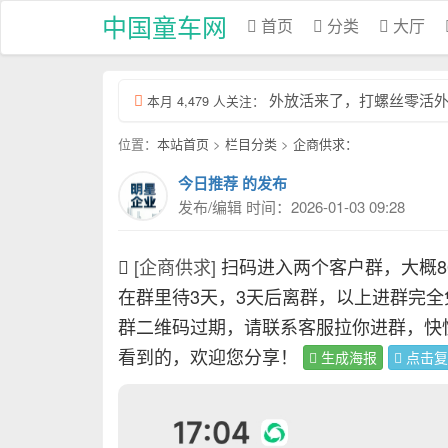
中国童车网
首页
分类
大厅
外放活来了，打螺丝零活外放 
本月 4,479 人关注：
位置：
本站首页
>
栏目分类
>
企商供求：
今日推荐 的发布
发布/编辑 时间：2026-01-03 09:28
[企商供求]
扫码进入两个客户群，大概
在群里待3天，3天后离群，以上进群完
群二维码过期，请联系客服拉你进群，快
看到的，欢迎您分享！
生成海报
点击复