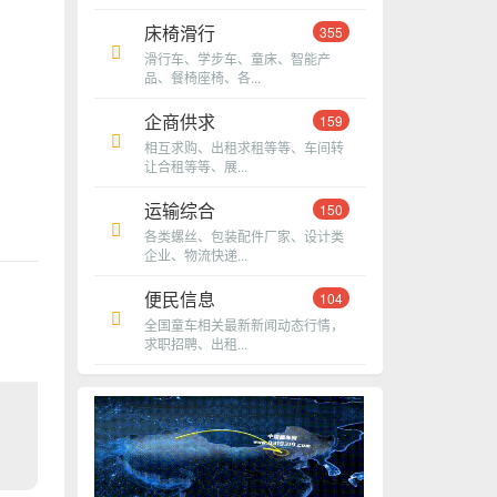
床椅滑行
355
滑行车、学步车、童床、智能产
品、餐椅座椅、各...
企商供求
159
相互求购、出租求租等等、车间转
让合租等等、展...
运输综合
150
各类螺丝、包装配件厂家、设计类
企业、物流快递...
便民信息
104
全国童车相关最新新闻动态行情，
求职招聘、出租...