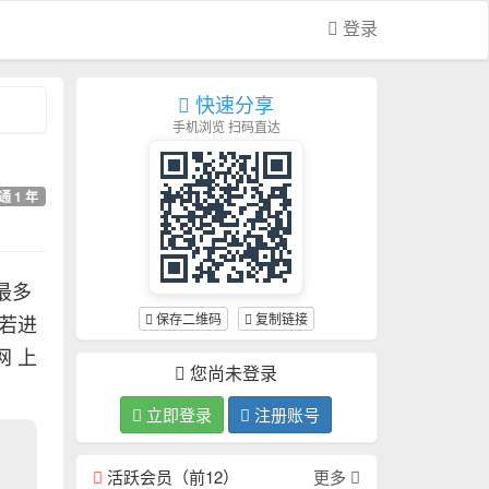
登录
快速分享
手机浏览 扫码直达
通 1 年
最多
保存二维码
复制链接
若进
网 上
您尚未登录
立即登录
注册账号
活跃会员（前12）
更多