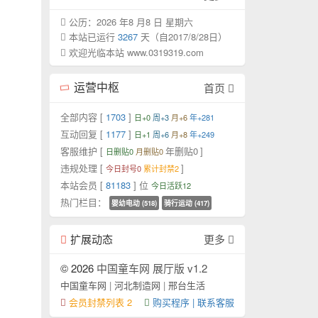
公历：2026 年8 月8 日 星期六
本站已运行
3267
天（自2017/8/28日）
欢迎光临本站 www.0319319.com
运营中枢
首页
全部内容 [
1703
]
日+0
周+3
月+6
年+281
互动回复 [
1177
]
日+1
周+6
月+8
年+249
客服维护 [
年删贴0
]
日删贴0
月删贴0
违规处理 [
]
今日封号0
累计封禁2
本站会员 [
81183
] 位
今日活跃12
热门栏目：
婴幼电动 (518)
骑行运动 (417)
扩展动态
更多
© 2026
中国童车网 展厅版 v1.2
中国童车网
|
河北制造网
|
邢台生活
会员封禁列表 2
购买程序 | 联系客服