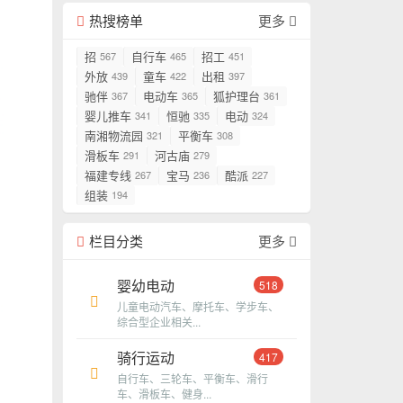
热搜榜单
更多
招
自行车
招工
567
465
451
外放
童车
出租
439
422
397
驰伴
电动车
狐护理台
367
365
361
婴儿推车
恒驰
电动
341
335
324
南湘物流园
平衡车
321
308
滑板车
河古庙
291
279
福建专线
宝马
酷派
267
236
227
组装
194
栏目分类
更多
婴幼电动
518
儿童电动汽车、摩托车、学步车、
综合型企业相关...
骑行运动
417
自行车、三轮车、平衡车、滑行
车、滑板车、健身...