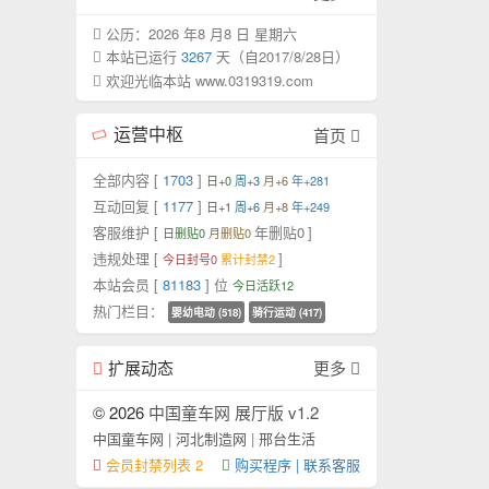
公历：2026 年8 月8 日 星期六
本站已运行
3267
天（自2017/8/28日）
欢迎光临本站 www.0319319.com
运营中枢
首页
全部内容 [
1703
]
日+0
周+3
月+6
年+281
互动回复 [
1177
]
日+1
周+6
月+8
年+249
客服维护 [
年删贴0
]
日删贴0
月删贴0
违规处理 [
]
今日封号0
累计封禁2
本站会员 [
81183
] 位
今日活跃12
热门栏目：
婴幼电动 (518)
骑行运动 (417)
扩展动态
更多
© 2026
中国童车网 展厅版 v1.2
中国童车网
|
河北制造网
|
邢台生活
会员封禁列表 2
购买程序 | 联系客服