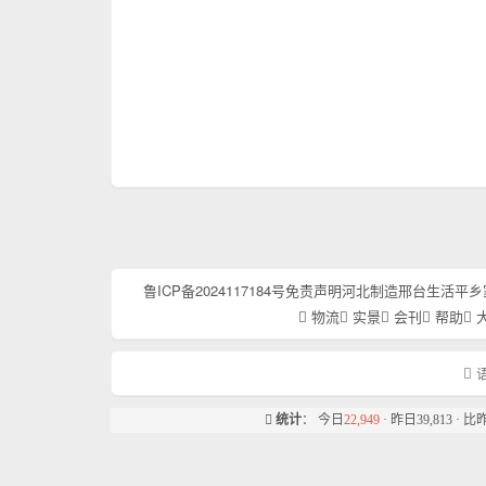
鲁ICP备2024117184号
免责声明
河北制造
邢台生活
平乡
物流
实景
会刊
帮助
语
统计
： 今日
22,949
· 昨日39,813 · 