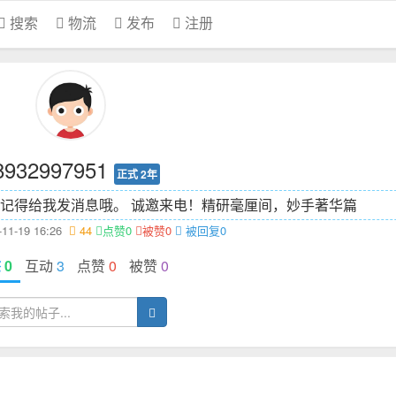
搜索
物流
发布
注册
8932997951
正式 2年
记得给我发消息哦。 诚邀来电！
精研毫厘间，妙手著华篇
1-19 16:26
44
点赞0
被赞0
被回复0
态
0
互动
3
点赞
0
被赞
0