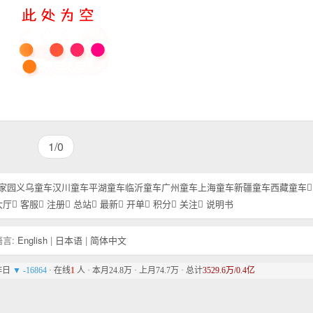
1/0
家园
义乌童车
汉川童车
平湖童车
临沂童车
广州童车
上海童车
新疆童车
西藏童车
大厅
客服
注册
总站
最新
开单
积分
关注
说明书
言:
English
|
日本语
|
简体中文
比昨日
▼ -16864
· 在线
1
人 · 本月24.8万 · 上月74.7万 · 总计
3529.6万/0.4亿