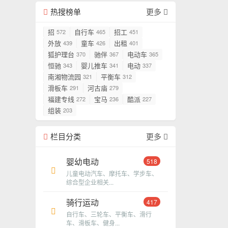
热搜榜单
更多
招
自行车
招工
572
465
451
外放
童车
出租
439
426
401
狐护理台
驰伴
电动车
370
367
365
恒驰
婴儿推车
电动
343
341
337
南湘物流园
平衡车
321
312
滑板车
河古庙
291
279
福建专线
宝马
酷派
272
236
227
组装
203
栏目分类
更多
婴幼电动
518
儿童电动汽车、摩托车、学步车、
综合型企业相关...
骑行运动
417
自行车、三轮车、平衡车、滑行
车、滑板车、健身...