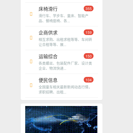
床椅滑行
355
滑行车、学步车、童床、智能产
品、餐椅座椅、各...
企商供求
159
相互求购、出租求租等等、车间转
让合租等等、展...
运输综合
150
各类螺丝、包装配件厂家、设计类
企业、物流快递...
便民信息
104
全国童车相关最新新闻动态行情，
求职招聘、出租...