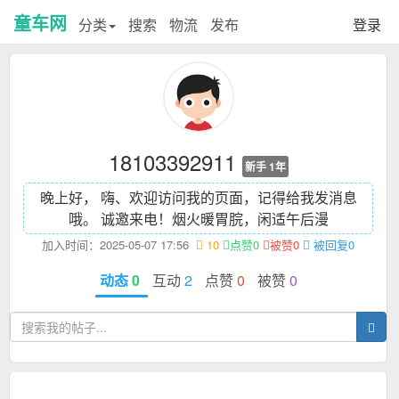
童车网
分类
搜索
物流
发布
登录
18103392911
新手 1年
晚上好， 嗨、欢迎访问我的页面，记得给我发消息
哦。 诚邀来电！
烟火暖胃脘，闲适午后漫
加入时间：2025-05-07 17:56
10
点赞0
被赞0
被回复0
动态
0
互动
2
点赞
0
被赞
0