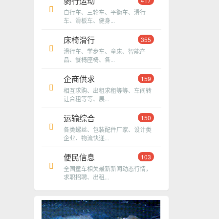
骑行运动
417
自行车、三轮车、平衡车、滑行
车、滑板车、健身...
床椅滑行
355
滑行车、学步车、童床、智能产
品、餐椅座椅、各...
企商供求
159
相互求购、出租求租等等、车间转
让合租等等、展...
运输综合
150
各类螺丝、包装配件厂家、设计类
企业、物流快递...
便民信息
103
全国童车相关最新新闻动态行情，
求职招聘、出租...