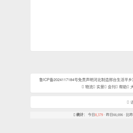
鲁ICP备2024117184号
免责声明
河北制造
邢台生活
平乡
物流
实景
会刊
帮助
语
统计
： 今日
8,379
· 昨日66,696 · 比