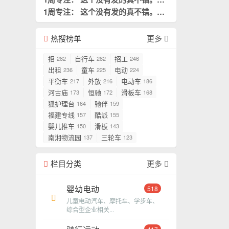
是我需要阅读的。
1周专注： 这个没有发的真不错。这
置顶
是我需要阅读的。
置顶
热搜榜单
更多
招
自行车
招工
282
282
246
出租
童车
电动
236
225
224
平衡车
外放
电动车
217
216
186
河古庙
恒驰
滑板车
173
172
168
狐护理台
驰伴
164
159
福建专线
酷派
157
155
婴儿推车
滑板
150
143
南湘物流园
三轮车
137
123
栏目分类
更多
婴幼电动
518
儿童电动汽车、摩托车、学步车、
综合型企业相关...