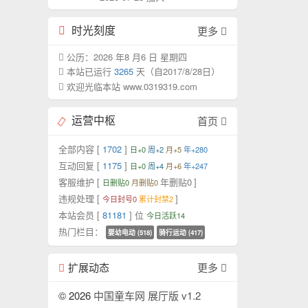
时光刻度
更多
公历：2026 年8 月6 日 星期四
本站已运行
3265
天（自2017/8/28日）
欢迎光临本站 www.0319319.com
运营中枢
首页
全部内容 [
1702
]
日+0
周+2
月+5
年+280
互动回复 [
1175
]
日+0
周+4
月+6
年+247
客服维护 [
年删贴0
]
日删贴0
月删贴0
违规处理 [
]
今日封号0
累计封禁2
本站会员 [
81181
] 位
今日活跃14
热门栏目：
婴幼电动 (518)
骑行运动 (417)
扩展动态
更多
© 2026
中国童车网 展厅版 v1.2