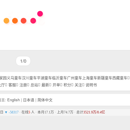
1/0
家园
义乌童车
汉川童车
平湖童车
临沂童车
广州童车
上海童车
新疆童车
西藏童车
大厅
客服
注册
总站
最新
开单
积分
关注
说明书
言:
English
|
日本语
|
简体中文
昨日
▼ -58317
· 在线
5
人 · 本月17.1万 · 上月74.7万 · 总计
3521.9万/0.4亿