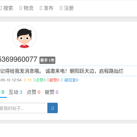
搜索
物流
发布
注册
5369960077
新手 1年
记得给我发消息哦。 诚邀来电！
朝阳跃天边，启程路灿烂
5-10 12:54
11
点赞0
被赞0
被回复0
态
0
互动
3
点赞
0
被赞
0