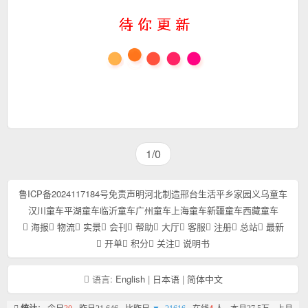
1/0
鲁ICP备2024117184号
免责声明
河北制造
邢台生活
平乡家园
义乌童车
汉川童车
平湖童车
临沂童车
广州童车
上海童车
新疆童车
西藏童车
海报
物流
实景
会刊
帮助
大厅
客服
注册
总站
最新
开单
积分
关注
说明书
语言:
English
|
日本语
|
简体中文