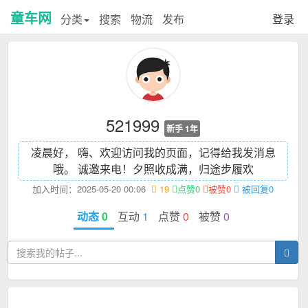
童车网
分类
搜索
物流
发布
登录
521999
新手 1年
凌晨好， 嗨、欢迎访问我的页面，记得给我发消息
哦。 诚邀来电！
夕照收成满，归途步履欢
加入时间：2025-05-20 00:06
19
点赞0
被赞0
被回复0
动态
0
互动
1
点赞
0
被赞
0