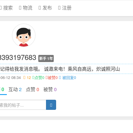
搜索
物流
发布
注册
3393197683
新手 1年
记得给我发消息哦。 诚邀来电！
乘风自高远，炽诚照河山
6-12 08:34
12
点赞0
被赞0
被回复0
态
0
互动
2
点赞
0
被赞
0