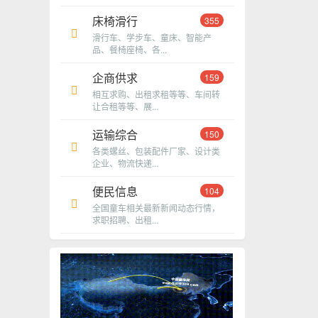
床椅滑行
355
滑行车、学步车、童床、智能产
品、餐椅座椅、各...
企商供求
159
相互求购、出租求租等等、车间转
让合租等等、展...
运输综合
150
各类螺丝、包装配件厂家、设计类
企业、物流快递...
便民信息
104
全国童车相关最新新闻动态行情，
求职招聘、出租...