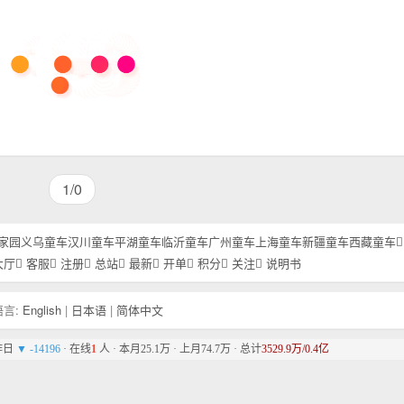
1/0
家园
义乌童车
汉川童车
平湖童车
临沂童车
广州童车
上海童车
新疆童车
西藏童车
大厅
客服
注册
总站
最新
开单
积分
关注
说明书
言:
English
|
日本语
|
简体中文
比昨日
▼ -14196
· 在线
1
人 · 本月25.1万 · 上月74.7万 · 总计
3529.9万/0.4亿