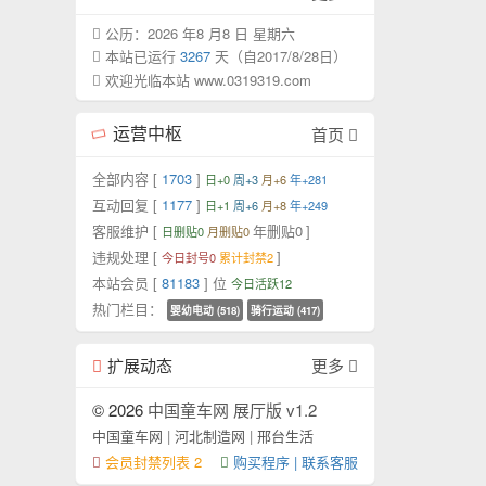
公历：2026 年8 月8 日 星期六
本站已运行
3267
天（自2017/8/28日）
欢迎光临本站 www.0319319.com
运营中枢
首页
全部内容 [
1703
]
日+0
周+3
月+6
年+281
互动回复 [
1177
]
日+1
周+6
月+8
年+249
客服维护 [
年删贴0
]
日删贴0
月删贴0
违规处理 [
]
今日封号0
累计封禁2
本站会员 [
81183
] 位
今日活跃12
热门栏目：
婴幼电动 (518)
骑行运动 (417)
扩展动态
更多
© 2026
中国童车网 展厅版 v1.2
中国童车网
|
河北制造网
|
邢台生活
会员封禁列表 2
购买程序 | 联系客服