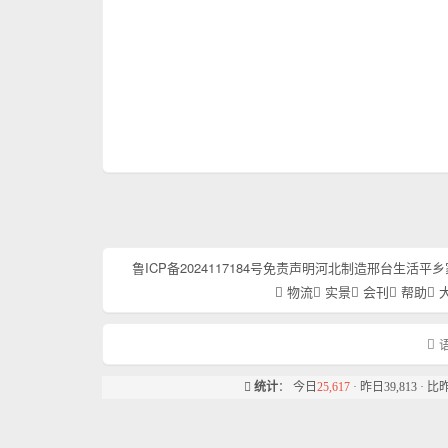
鲁ICP备2024117184号
免责声明
河北制造
邢台生活
平乡
物流
实景
会刊
帮助
语
统计
： 今日
25,617
· 昨日39,813 · 