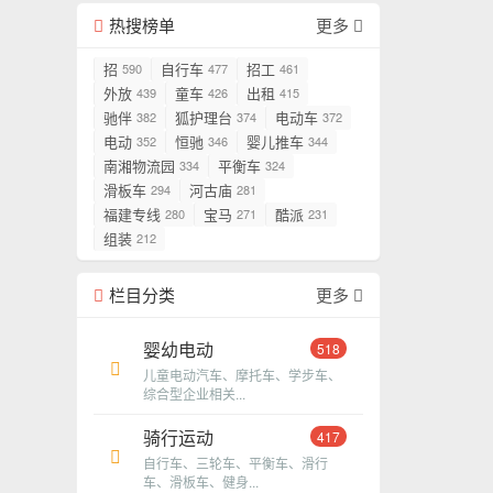
热搜榜单
更多
招
自行车
招工
590
477
461
外放
童车
出租
439
426
415
驰伴
狐护理台
电动车
382
374
372
电动
恒驰
婴儿推车
352
346
344
南湘物流园
平衡车
334
324
滑板车
河古庙
294
281
福建专线
宝马
酷派
280
271
231
组装
212
栏目分类
更多
婴幼电动
518
儿童电动汽车、摩托车、学步车、
综合型企业相关...
骑行运动
417
自行车、三轮车、平衡车、滑行
车、滑板车、健身...