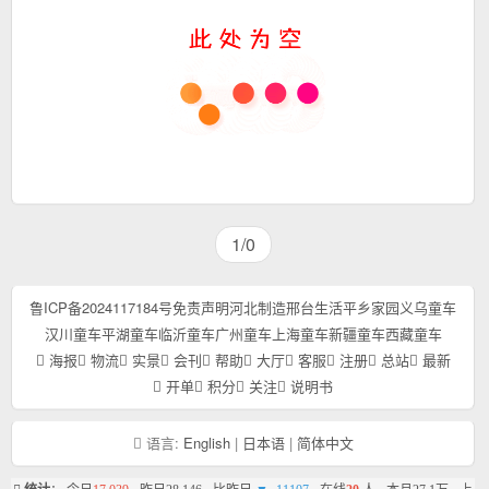
1/0
鲁ICP备2024117184号
免责声明
河北制造
邢台生活
平乡家园
义乌童车
汉川童车
平湖童车
临沂童车
广州童车
上海童车
新疆童车
西藏童车
海报
物流
实景
会刊
帮助
大厅
客服
注册
总站
最新
开单
积分
关注
说明书
语言:
English
|
日本语
|
简体中文