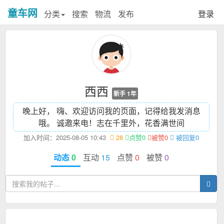
童车网
分类
搜索
物流
发布
登录
西西
新手 1年
晚上好， 嗨、欢迎访问我的页面，记得给我发消息
哦。 诚邀来电！
志在千里外，花香满世间
加入时间：2025-08-05 10:43
28
点赞0
被赞0
被回复0
动态
0
互动
15
点赞
0
被赞
0