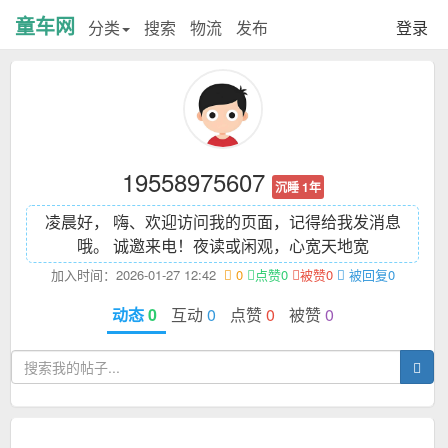
童车网
分类
搜索
物流
发布
登录
19558975607
沉睡 1年
凌晨好， 嗨、欢迎访问我的页面，记得给我发消息
哦。 诚邀来电！
夜读或闲观，心宽天地宽
加入时间：2026-01-27 12:42
0
点赞0
被赞0
被回复0
动态
0
互动
0
点赞
0
被赞
0