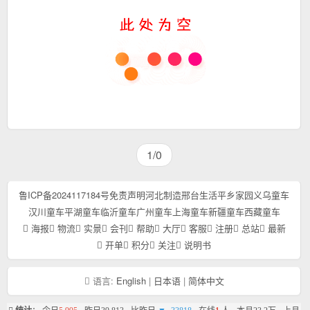
1/0
鲁ICP备2024117184号
免责声明
河北制造
邢台生活
平乡家园
义乌童车
汉川童车
平湖童车
临沂童车
广州童车
上海童车
新疆童车
西藏童车
海报
物流
实景
会刊
帮助
大厅
客服
注册
总站
最新
开单
积分
关注
说明书
语言:
English
|
日本语
|
简体中文