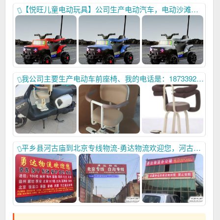
【悦旺儿童电动玩具】公司生产电动汽车，电动沙滩车。以优越的品质和贴心高效率的售后受到国内外客户一致好评。新品上市有兴趣可以联系我，做到合作共赢。本人联系电话：15732962736
我公司主要生产电动车前座椅、我的电话是：18733925715，，15100917773，我们始终以优质稳定的产品质量，和高效贴心的售后服务，以及高精尖锐的开发能力。赢得广大国内外客户一致好评，本年刚刚开发新品上市，欢迎大家进货首先联系我们，合作共赢！
平乡县河古庙到北京专线物流-勇达物流欢迎您，河古庙北京专线勇达物流欢迎您，欢迎致电：13833939318，13513295276，北京:01060257172河古庙:03197884108,,