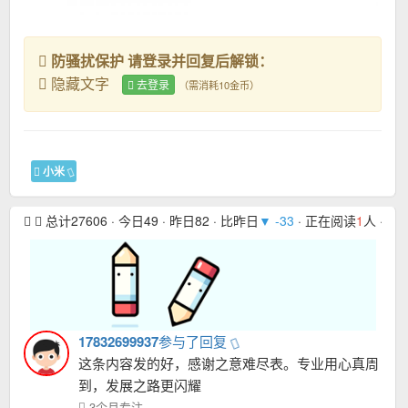
防骚扰保护 请登录并回复后解锁：
隐藏文字
去登录
（需消耗10金币）
小米
总计27606 · 今日49 · 昨日82 · 比昨日
▼ -33
· 正在阅读
1
人 · 本月
17832699937
参与了回复
这条内容发的好，感谢之意难尽表。专业用心真周
到，发展之路更闪耀
3个月专注