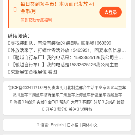
每日签到领金币！本页面已发放 41
金币/月
去登录
签到获取专属福利
继续阅读：
寻找装卸队，有没有装板的 装卸队 联系我1663399
外放活来了，打螺丝零活外放 13463931，回复本条信息，查看联系方式
【驰越自行车厂】我的电话是：15833625126我公司主要生产儿童自行车，山地车，学生车我们始终以优质稳定的产品质量，和高效贴心的售后服务，以及高精尖锐的开发能力。赢得广大国内外客户一致好评，本年刚刚开发新品上市，欢迎大家进货首先联系我们，合作共赢！
【驰越自行车厂】我的电话是15833625126我公司主要生产儿童自行车，学生车，山地车我们始终以优质稳定的产品质量，和高效贴心的售后服务，以及高精尖锐的开发能力。赢得广大国内外客户一致好评，本年刚刚开发新品上市，欢迎大家进货首先联系我们，合作共赢！
求新展馆合租展位 看图
鲁ICP备2024117184号
免责声明
河北制造
邢台生活
平乡家园
义乌童车
汉川童车
平湖童车
临沂童车
广州童车
上海童车
新疆童车
西藏童车
海报
物流
实景
会刊
帮助
大厅
客服
注册
总站
最新
开单
积分
关注
说明书
语言:
English
|
日本语
|
简体中文