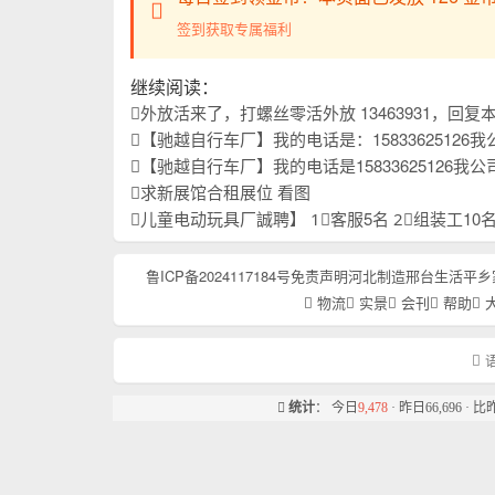
签到获取专属福利
继续阅读：
外放活来了，打螺丝零活外放 13463931，回
【驰越自行车厂】我的电话是：15833625126我公司主要生产儿童自行车，山地车，学生车我们始终以优
【驰越自行车厂】我的电话是15833625126我公司主要生产儿童自行车，学生车，山地车我们始终以优
求新展馆合租展位 看图
儿童电动玩具厂誠聘】 1⃣客服5名 2⃣组装工10
鲁ICP备2024117184号
免责声明
河北制造
邢台生活
平乡
物流
实景
会刊
帮助
语
统计
： 今日
9,478
· 昨日66,696 · 