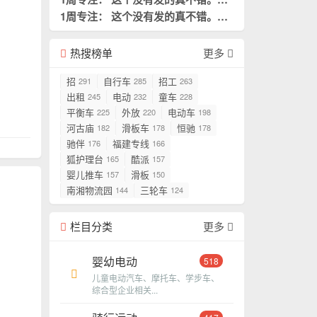
是我需要阅读的。
1周专注： 这个没有发的真不错。这
置顶
是我需要阅读的。
置顶
热搜榜单
更多
招
自行车
招工
291
285
263
出租
电动
童车
245
232
228
平衡车
外放
电动车
225
220
198
河古庙
滑板车
恒驰
182
178
178
驰伴
福建专线
176
166
狐护理台
酷派
165
157
婴儿推车
滑板
157
150
南湘物流园
三轮车
144
124
栏目分类
更多
婴幼电动
518
儿童电动汽车、摩托车、学步车、
综合型企业相关...