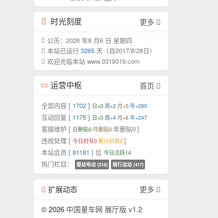
时光刻度
更多
公历：2026 年8 月6 日 星期四
本站已运行
3265
天（自2017/8/28日）
欢迎光临本站 www.0319319.com
运营中枢
首页
全部内容 [
1702
]
日+0
周+2
月+5
年+280
互动回复 [
1175
]
日+0
周+4
月+6
年+247
客服维护 [
年删贴0
]
日删贴0
月删贴0
违规处理 [
]
今日封号0
累计封禁2
本站会员 [
81181
] 位
今日活跃14
热门栏目：
婴幼电动 (518)
骑行运动 (417)
扩展动态
更多
© 2026
中国童车网 展厅版 v1.2