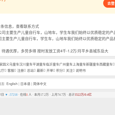
去登
复本条信息，查看联系方式
质稳定的产品质量，和高效贴心的售后服务，以及高精尖锐的开发能力。赢得广大国内外客户一致好评，本年刚刚开发新品上市，欢迎大家进货首先联系我们，合
质稳定的产品质量，和高效贴心的售后服务，以及高精尖锐的开发能力。赢得广大国内外客户一致好评，本年刚刚开发新品上市，欢迎大家进货首先联系我们，合
名 待遇优厚，多劳多得 按时发放工资4千-1.2万/月平乡县城东岳大
家园
义乌童车
汉川童车
平湖童车
临沂童车
广州童车
上海童车
新疆童车
西藏童车
大厅
客服
注册
总站
最新
开单
积分
关注
说明书
言:
English
|
日本语
|
简体中文
比昨日
▼ -57218
· 在线
1
人 · 本月17.2万 · 上月74.7万 · 总计
3522万/0.4亿