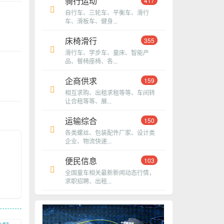
骑行运动
417
自行车、三轮车、平衡车、滑行
车、滑板车、健身...
床椅滑行
355
滑行车、学步车、童床、智能产
品、餐椅座椅、各...
企商供求
159
相互求购、出租求租等等、车间转
让合租等等、展...
运输综合
150
各类螺丝、包装配件厂家、设计类
企业、物流快递...
便民信息
103
全国童车相关最新新闻动态行情，
求职招聘、出租...