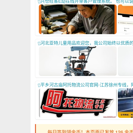
兴仓旺客E动在线开单客户管理系统。 也可以说是一个出库软件，记账软件，也可以说是一个销货客户统计表，开单就像点餐一样，点击产品卡片就可以了，支持多人、多设备异地开单和查看（举例：手机忘带或者手机没电了，借别人的手机或电脑也能开单。还可以让客户自行开单完全解放双手！）支持添加商品、添加规格、支持自动计算货款、支持：计算新客户什么时候开始拿货的，本客户本年、本月、本日，共拿了多少钱的货，共拿了多少次货，每次拿货的时间，价格都有统计，支持记录历史价格，并使用历史价格，或使用当前最新价格，支持一客一价，一客多价、比如他要过10次货。这10次货的价格都有记录。点击加载使用任意一次的价格，加载以后。还可以继续修改价格，方便快捷。 适用于现在还在使用手写开单的，各类厂家，全国的各类批发商，各类零售商使用。 开完单
河北亚特儿童用品欢迎您，我公司始终以优质的产品质量和周到的售后服务，以及先
平乡河古庙阿托物流公司官网-江苏徐州专线，阿托物流邢台平乡-江苏专线-18830935699，平乡河古庙南湘物流园内阿托物流公司各个线路正在装车/徐
每日签到领金币！本页面已发放 126 金币