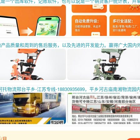
以后直接点击订单的截图菜单，发给客户即可，不想截图的也可以直接点击复制订单文字，把文字复制给他，真正做到简单明了，无纸办公。客户看着也方便。显得自己公司正规高大尚！ 新增安全锁定，带密码管理。输入密码才能进入系统，这就是单独使用，若你把密码告诉几个人，这几个人就可以共同使用本系统开单，方便共同统计，比如一个人添加的产品，其他人就不用添加了，一个人开单后，所有人都会有声音提示加文字提示，新增数据备份恢复功能。本地，网络云双储存，数据永不丢失。。 初始密码admin，进入后在底部可自己修改，，， 新增功能：本月总销售额，本月开了多少次单，上个月销售额，上个月开了多少次单，上年销售额，上年开了多少次单，本年销售额，本年开了多少次单， 新增统计单客户，这个客户本月订货额，本月拿了几次货，，上个月订货额，上月拿了几次货，本年订货额，本年拿了几次货，上年订货额，上年拿了几次货。全都一目了然， 快来体验吧，先体验后使用，有需要体验的直接点击下面网址就行，或者给你个二维码也行 支持定制，你所看到的每一个中文汉字都可以按照你的要求更改。。 目前免费使用，名额有限 先到先得！有需要的联系我 或者直接点击网址随意开单试用 h
进的开发能力。赢得广大国内外客户一致好评，欢迎大家进货首选联系我们，合作共赢，我的电话：152033939
州专线/丰县专线/沛县专线/宿迁专线/淮安专线/连云港专线/菏泽专线/淮北专线/宿州专线/正在装车/天天发车/次日到达/物流的价格快递的速度公司电话:0319-7982606/7982607/7982608/798
/月